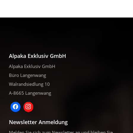
Die
Die
Optionen
Optionen
können
können
auf
auf
der
der
Produktseite
Produktseite
gewählt
gewählt
werden
werden
Alpaka Exklusiv GmbH
Alpaka Exklusiv GmbH
Büro Langenwang
Walrandsiedlung 10
A-8665 Langenwang
Newsletter Anmeldung
Melden Sie sich zum Newsletter an und bleiben Sie