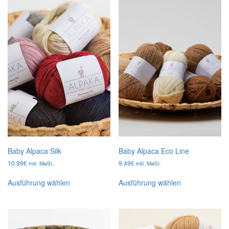
Baby Alpaca Silk
Baby Alpaca Eco Line
10.99
€
9.49
€
inkl. MwSt.
inkl. MwSt.
Dieses
Dieses
Ausführung wählen
Ausführung wählen
Produkt
Produkt
weist
weist
mehrere
mehrere
Varianten
Varianten
auf.
auf.