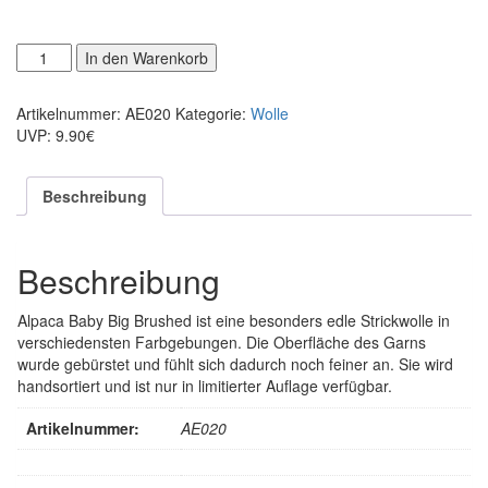
Baby
Alternative:
In den Warenkorb
Alpaca
Big
Artikelnummer:
AE020
Kategorie:
Wolle
Brushed
UVP: 9.90€
Menge
Beschreibung
Beschreibung
Alpaca Baby Big Brushed ist eine besonders edle Strickwolle in
verschiedensten Farbgebungen. Die Oberfläche des Garns
wurde gebürstet und fühlt sich dadurch noch feiner an. Sie wird
handsortiert und ist nur in limitierter Auflage verfügbar.
Artikelnummer:
AE020