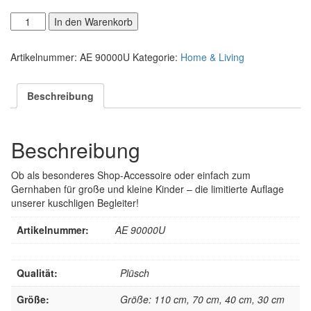
Alpaka
Alternative:
In den Warenkorb
Plüschtiere
-
Artikelnummer:
AE 90000U
Kategorie:
Home & Living
Limited
Edition
Menge
Beschreibung
Beschreibung
Ob als besonderes Shop-Accessoire oder einfach zum
Gernhaben für große und kleine Kinder – die limitierte Auflage
unserer kuschligen Begleiter!
Artikelnummer:
AE 90000U
Qualität:
Plüsch
Größe:
Größe: 110 cm, 70 cm, 40 cm, 30 cm