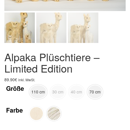
Alpaka Plüschtiere –
Limited Edition
89.90
€
inkl. MwSt.
Größe
110 cm
30 cm
40 cm
70 cm
Farbe