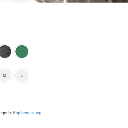
M
L
ternative:
egorie:
Kopfbedeckung