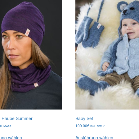
te Haube Summer
Baby Set
109.00
€
kl. MwSt.
inkl. MwSt.
Dieses
Dieses
ung wählen
Ausführung wählen
Produkt
Produkt