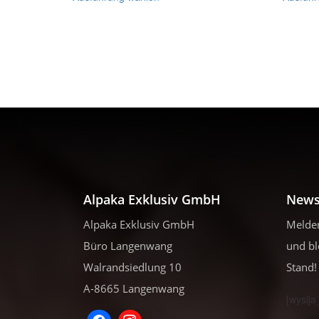
weist
mehrere
Varianten
auf.
Die
Optionen
können
auf
der
Produktseite
gewählt
werden
Alpaka Exklusiv GmbH
News
Alpaka Exklusiv GmbH
Melden
Büro Langenwang
und bl
Walrandsiedlung 10
Stand!
A-8665 Langenwang
[wysija