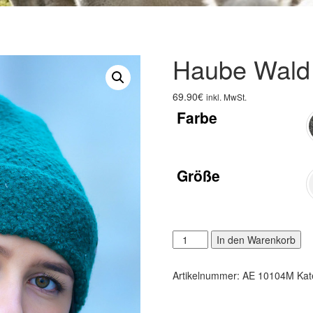
Haube Wald
69.90
€
inkl. MwSt.
Farbe
Größe
Haube
Al
In den Warenkorb
Wald
Menge
Artikelnummer:
AE 10104M
Kat