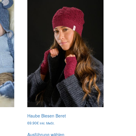
Haube Biesen Beret
69.90
€
inkl. MwSt.
Dieses
Ausführung wählen
Produkt