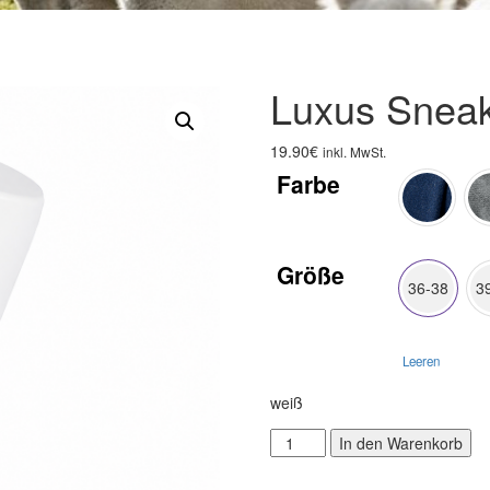
Luxus Snea
19.90
€
inkl. MwSt.
Farbe
Größe
36-38
3
Leeren
weiß
Luxus
Al
In den Warenkorb
Sneaker
Menge