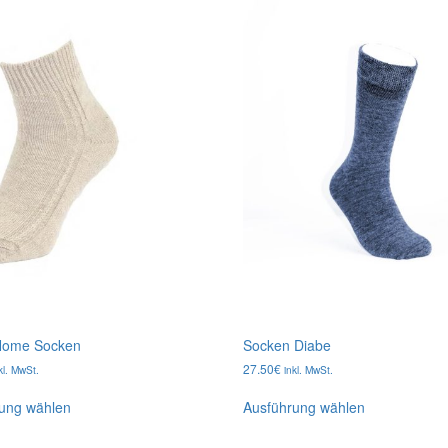
Home Socken
Socken Diabe
27.50
€
kl. MwSt.
inkl. MwSt.
Dieses
Dieses
ung wählen
Ausführung wählen
Produkt
Produkt
weist
weist