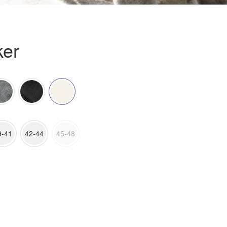
ker
9-41
42-44
45-48
ternative: