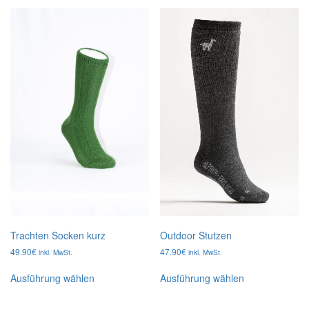
Trachten Socken kurz
Outdoor Stutzen
49.90
€
47.90
€
inkl. MwSt.
inkl. MwSt.
Dieses
Dieses
Ausführung wählen
Ausführung wählen
Produkt
Produkt
weist
weist
mehrere
mehrere