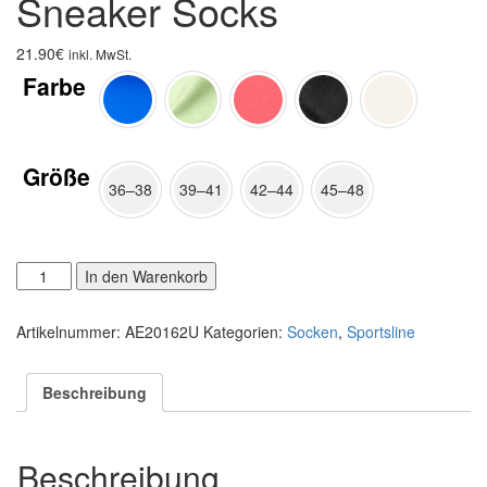
Sneaker Socks
21.90
€
inkl. MwSt.
Farbe
Größe
36–38
39–41
42–44
45–48
Sneaker
Alternative:
In den Warenkorb
Socks
Menge
Artikelnummer:
AE20162U
Kategorien:
Socken
,
Sportsline
Beschreibung
Beschreibung