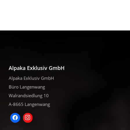
Varianten
Varianten
auf.
auf.
Die
Die
Optionen
Optionen
können
können
auf
auf
der
der
Produktseite
Produktseite
gewählt
gewählt
werden
werden
Alpaka Exklusiv GmbH
Alpaka Exklusiv GmbH
Büro Langenwang
Walrandsiedlung 10
A-8665 Langenwang