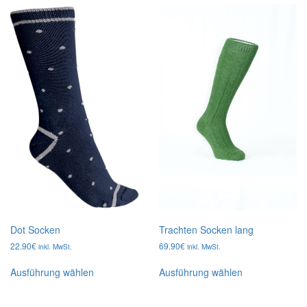
Varianten
Varianten
auf.
auf.
Die
Die
Optionen
Optionen
können
können
auf
auf
der
der
Produktseite
Produktseite
gewählt
gewählt
werden
werden
Dot Socken
Trachten Socken lang
22.90
€
69.90
€
inkl. MwSt.
inkl. MwSt.
Dieses
Dieses
Ausführung wählen
Ausführung wählen
Produkt
Produkt
weist
weist
mehrere
mehrere