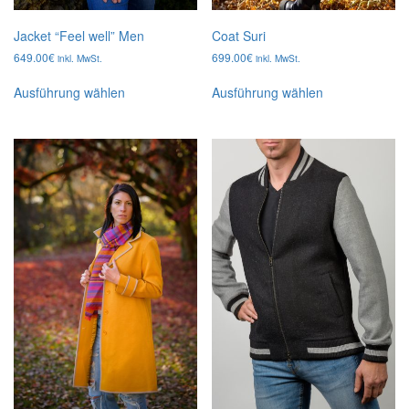
Jacket “Feel well” Men
Coat Suri
649.00
€
699.00
€
inkl. MwSt.
inkl. MwSt.
Dieses
Dieses
Ausführung wählen
Ausführung wählen
Produkt
Produkt
weist
weist
mehrere
mehrere
Varianten
Varianten
auf.
auf.
Die
Die
Optionen
Optionen
können
können
auf
auf
der
der
Produktseite
Produktseite
gewählt
gewählt
werden
werden