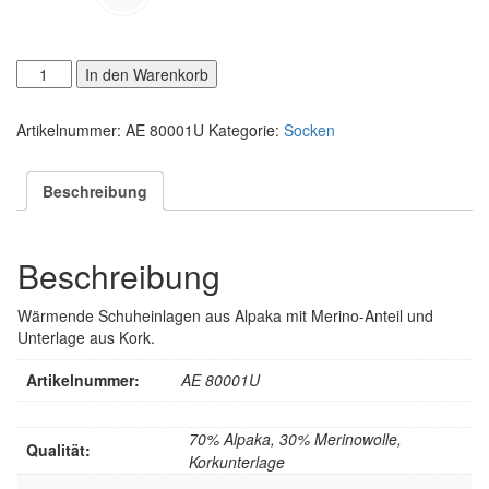
Alpaka
Alternative:
In den Warenkorb
Schuheinlagen
mit
Artikelnummer:
AE 80001U
Kategorie:
Socken
Korkunterlage
Menge
Beschreibung
Beschreibung
Wärmende Schuheinlagen aus Alpaka mit Merino-Anteil und
Unterlage aus Kork.
Artikelnummer:
AE 80001U
70% Alpaka, 30% Merinowolle,
Qualität:
Korkunterlage